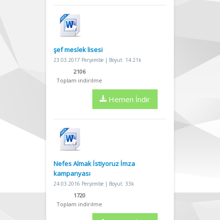
şef meslek lisesi
23.03.2017 Perşembe | Boyut: 14.21k
2106
Toplam indirilme
Hemen İndir
Nefes Almak İstiyoruz İmza
kampanyası
24.03.2016 Perşembe | Boyut: 33k
1720
Toplam indirilme