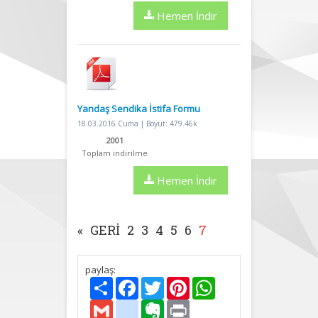
Hemen İndir
Yandaş Sendika İstifa Formu
18.03.2016 Cuma | Boyut: 479.46k
2001
Toplam indirilme
Hemen İndir
«
GERI
2
3
4
5
6
7
paylaş:
Paylaş
Facebook
Twitter
Pinterest
WhatsApp
Gmail
delicious
Evernote
Print