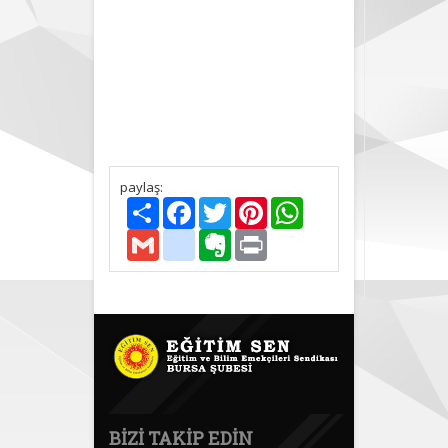
İnsanca
Yaşayacak
Ücret
İstiyoruz! /
Broşür
paylaş:
Paylaş
Facebook
Twitter
Pinterest
WhatsApp
Gmail
delicious
Evernote
Print
BIZI TAKIP EDIN