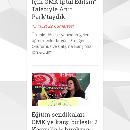
İçin ÖMK İptal Edilsin”
Talebiyle Anıt
Park’taydık
15.10.2022 Cumartesi
Ülkenin dört bir yanından gelen
öğretmenler bugün “Emeğimiz,
Onurumuz ve Çalışma Barışımız
İçin &Oum
Eğitim sendikaları
ÖMK’ye karşı birleşti: 2
Kasım’da iş bırakma