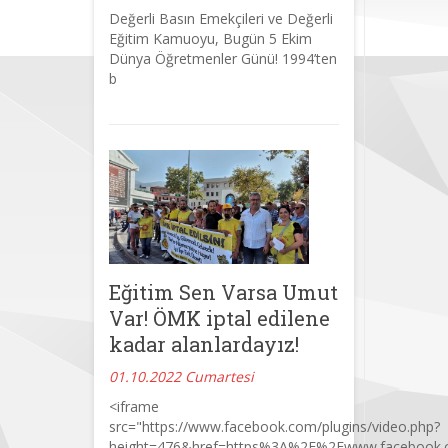
Değerli Basın Emekçileri ve Değerli
Eğitim Kamuoyu, Bugün 5 Ekim
Dünya Öğretmenler Günü! 1994’ten
b
Eğitim Sen Varsa Umut
Var! ÖMK iptal edilene
kadar alanlardayız!
01.10.2022 Cumartesi
<iframe
src="https://www.facebook.com/plugins/video.php?
height=476&href=https%3A%2F%2Fwww.facebook.