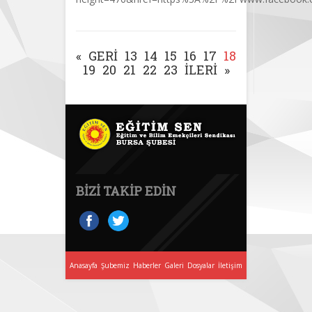
«
GERI
13
14
15
16
17
18
19
20
21
22
23
İLERI
»
BIZI TAKIP EDIN
Anasayfa
Şubemiz
Haberler
Galeri
Dosyalar
İletişim