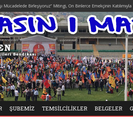
elede Birleşiyoruz” Mitingi, On Binlerce Emekçinin Katılımıyla Düzenl
R
ŞUBEMIZ
TEMSILCILIKLER
BELGELER