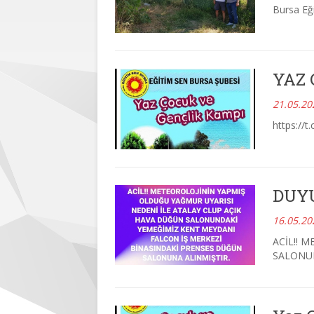
Bursa Eği
YAZ 
21.05.20
https://t
DUY
16.05.20
ACİL!! 
SALONU