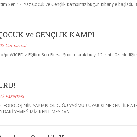
tim Sen 12. Yaz Çocuk ve Gençlik Kampımız bugün itibariyle başladı. Bir
ÇOCUK ve GENÇLİK KAMPI
22 Cumartesi
.co/ptiWICFDjz Eğitim Sen Bursa Şube olarak bu yıl12. sini düzenlediğ
URU!
22 Pazartesi
METEOROLOJİNİN YAPMIŞ OLDUĞU YAĞMUR UYARISI NEDENİ İLE A
NDAKİ YEMEĞİMİZ KENT MEYDAN