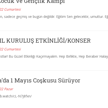
Çocuk ve Gençlik Kampı
22 Cumartesi
n, sadece geçmiş ve bugün değildir. Eğitim Sen gelecektir, umuttur. E
YIL KURULUŞ ETKİNLİĞİ/KONSER
22 Cumartesi
tlar! Bu Güzel Etkinliği Kaçırmayalım. Hep Birlikte, Hep Beraber Halay
a'da 1 Mayıs Coşkusu Sürüyor
22 Pazar
fb.watch/cL-N7j8fxn/