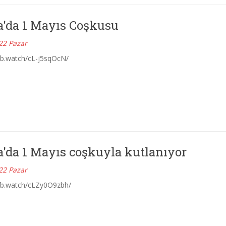
a'da 1 Mayıs Coşkusu
22 Pazar
fb.watch/cL-j5sqOcN/
a'da 1 Mayıs coşkuyla kutlanıyor
22 Pazar
fb.watch/cLZy0O9zbh/