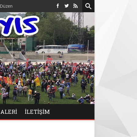
endi.
GALERİ
İLETIŞIM