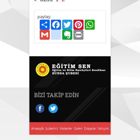
paylaş:
Paylaş
Facebook
Twitter
Pinterest
WhatsApp
Gmail
delicious
Evernote
Print
BIZI TAKIP EDIN
Anasayfa
Şubemiz
Haberler
Galeri
Dosyalar
İletişim