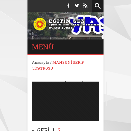
MENÜ
Anasayfa
/
MAHSUNİ ŞERİF
TİYATROSU
MAHSUNİ ŞERİF
TİYATROSU
«
GERI
1
2