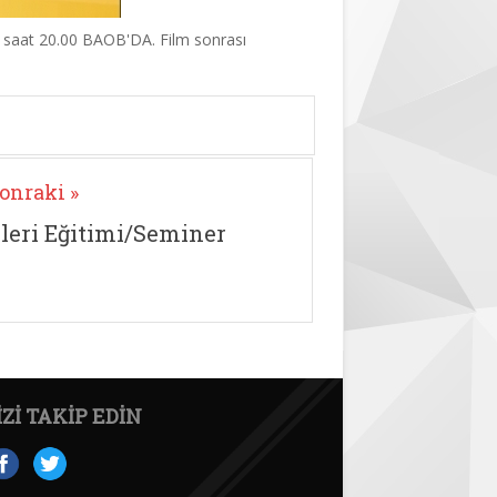
nü saat 20.00 BAOB'DA. Film sonrası
onraki »
ileri Eğitimi/Seminer
IZI TAKIP EDIN