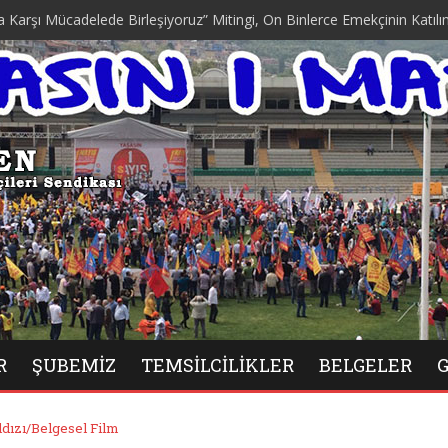
Mücadelede Birleşiyoruz” Mitingi, On Binlerce Emekçinin Katılımıyla D
R
ŞUBEMIZ
TEMSILCILIKLER
BELGELER
ldızı/Belgesel Film