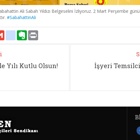
abahattin Ali Sabah Yıldızı Belgeselini İzliyoruz. 2 Mart Perşembe gü
tır.
#SabahattinAli
atsApp
Gmail
delicious
Evernote
Print
i
S
e Yılı Kutlu Olsun!
İşyeri Temsilc
B