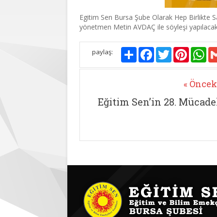
Egitim Sen Bursa Şube Olarak Hep Birlikte S
yönetmen Metin AVDAÇ ile söyleşi yapılacak
Paylaş
Facebook
Twitter
Pinterest
Wh
paylaş:
« Öncek
Eğitim Sen’in 28. Mücadel