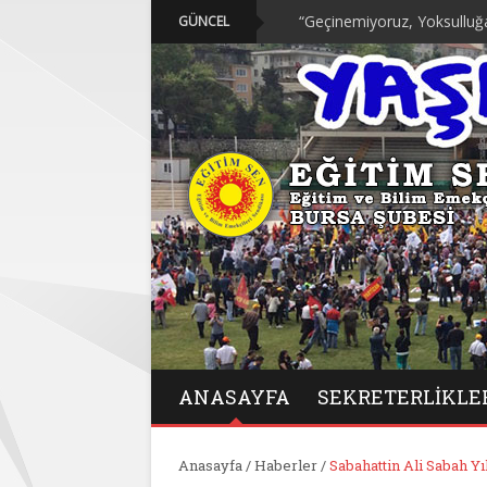
“Geçinemiyoruz, Yoksulluğa Karşı 
GÜNCEL
ANASAYFA
SEKRETERLIKLE
Anasayfa
/
Haberler
/
Sabahattin Ali Sabah Yı