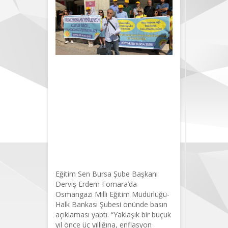
'Banka
promosyonları
mevcut
ekonomiye
göre
güncellenmeli'
Eğitim Sen Bursa Şube Başkanı
Derviş Erdem Fomara’da
Osmangazi Milli Eğitim Müdürlüğü-
Halk Bankası Şubesi önünde basın
açıklaması yaptı. “Yaklaşık bir buçuk
yıl önce üç yıllığına, enflasyon