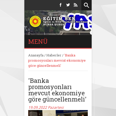
MENÜ
Anasayfa
/
Haberler
/
'Banka
promosyonları mevcut ekonomiye
göre güncellenmeli'
'Banka
promosyonları
mevcut ekonomiye
göre güncellenmeli'
19.09.2022 Pazartesi