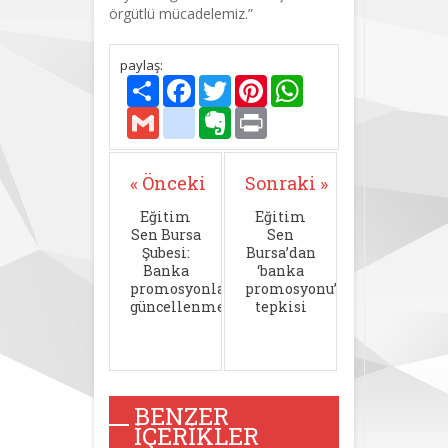
örgütlü mücadelemiz.”
paylaş:
Paylaş
Facebook
Twitter
Pinterest
WhatsApp
Gmail
delicious
Evernote
Print
« Önceki
Sonraki »
Eğitim
Eğitim
Sen Bursa
Sen
Şubesi:
Bursa’dan
Banka
‘banka
promosyonları
promosyonu’
güncellenmeli!
tepkisi
BENZER
İÇERIKLER