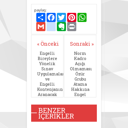
paylaş:
Paylaş
Facebook
Twitter
Pinterest
WhatsApp
Gmail
delicious
Evernote
Print
« Önceki
Sonraki »
Engelli
Norm
Bireylere
Kadro
Yönelik
Açığı
Sınav
Olmaması
Uygulamalarında
Özür
ve
Grubu
Engelli
Atama
Kontenjanında
Hakkına
Aranacak
Engel
Sağlık
Olmaz
Şartlarına
BENZER
Dair
İÇERIKLER
Yönetmelikte
Değişiklik
Yapılmasına