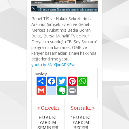
Genel TİS ve Hukuk Sekreterimiz
Arzunur Şimşek Evren ve Genel
Merkez avukatımız Bedia Boran
Bulut, Bursa Muhalif TV'de Nur
Derya'nın sunduğu "Bi Şey Sorcam"
programına katılarak, ÖMK ve
kariyer basamakları sınavı hakkında
değerlendirme yaptı.
youtu.be/4aXJxuARKFw
paylaş:
Paylaş
Facebook
Twitter
Pinterest
WhatsApp
Gmail
delicious
Evernote
Print
« Önceki
Sonraki »
HUKUKİ
''HUKUKİ
YARDIM
YARDIM
SEMİNERİ
BECERİ