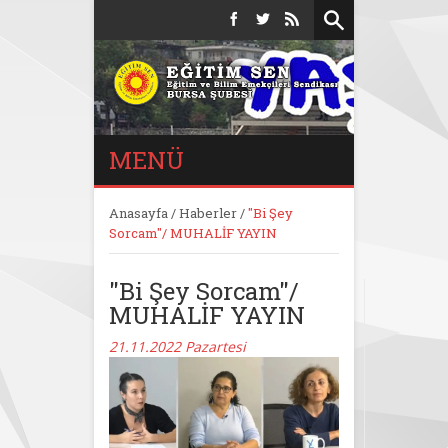
MENÜ
Anasayfa
/
Haberler
/
"Bi Şey
Sorcam"/ MUHALİF YAYIN
"Bi Şey Sorcam"/
MUHALİF YAYIN
21.11.2022 Pazartesi