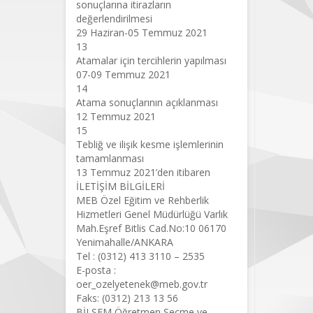
sonuçlarına itirazların
değerlendirilmesi
29 Haziran-05 Temmuz 2021
13
Atamalar için tercihlerin yapılması
07-09 Temmuz 2021
14
Atama sonuçlarının açıklanması
12 Temmuz 2021
15
Tebliğ ve ilişik kesme işlemlerinin
tamamlanması
13 Temmuz 2021’den itibaren
İLETİŞİM BİLGİLERİ
MEB Özel Eğitim ve Rehberlik
Hizmetleri Genel Müdürlüğü Varlık
Mah.Eşref Bitlis Cad.No:10 06170
Yenimahalle/ANKARA
Tel : (0312) 413 3110 – 2535
E-posta :
oer_ozelyetenek@meb.gov.tr
Faks: (0312) 213 13 56
BİLSEM Öğretmen Seçme ve