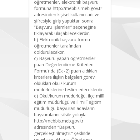
öğretmenler, elektronik başvuru
formuna http://mebbis.meb.gov.tr
adresinden kişisel kullanıcı adı ve
şifresiyle giriş yaptıktan sonra
“Başvuru İşlemleri” seçeneğine
tıklayarak ulaşabileceklerdir.
b) Elektronik başvuru formu
öğretmenler tarafından
doldurulacaktır.
c) Başvuru yapan öğretmenler
puan Değerlendirme Kriterleri
Formu’nda (Ek -2) puan aldıkları
kriterlere ilişkin belgeleri görevli
oldukları okul/ kurum
müdürlüklerine teslim edeceklerdir.
d) Okul/kurum müdürlüğü, ilçe millî
eğitim müdürlüğü ve il millî eğitim
müdürlüğü başvuran adayların
başvurularını silsile yoluyla
http://mebbis.meb.gov.tr
adresinden “Başvuru
gerçekleştirilmiştir.” şeklinde
onaylayacaklardır. Öğretmen