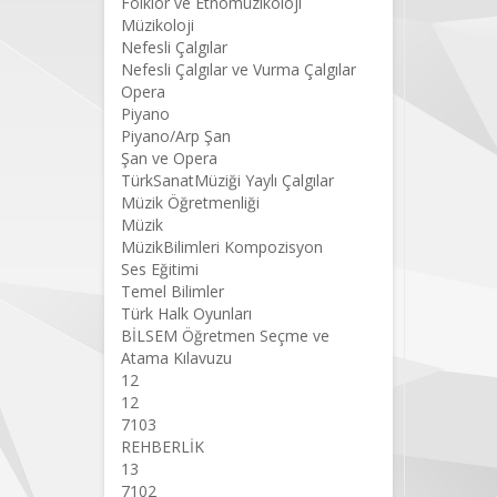
Folklor ve Etnomüzikoloji
Müzikoloji
Nefesli Çalgılar
Nefesli Çalgılar ve Vurma Çalgılar
Opera
Piyano
Piyano/Arp Şan
Şan ve Opera
TürkSanatMüziği Yaylı Çalgılar
Müzik Öğretmenliği
Müzik
MüzikBilimleri Kompozisyon
Ses Eğitimi
Temel Bilimler
Türk Halk Oyunları
BİLSEM Öğretmen Seçme ve
Atama Kılavuzu
12
12
7103
REHBERLİK
13
7102