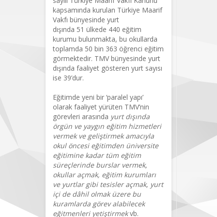
sayılı Türkiye Maarif Vakfı Kanunu
kapsamında kurulan Türkiye Maarif
Vakfı bünyesinde yurt
dışında 51 ülkede 440 eğitim
kurumu bulunmakta, bu okullarda
toplamda 50 bin 363 öğrenci eğitim
görmektedir. TMV bünyesinde yurt
dışında faaliyet gösteren yurt sayısı
ise 39’dur.
Eğitimde yeni bir ‘paralel yapı’
olarak faaliyet yürüten TMV’nin
görevleri arasında
yurt dışında
örgün ve yaygın eğitim hizmetleri
vermek ve geliştirmek amacıyla
okul öncesi eğitimden üniversite
eğitimine kadar tüm eğitim
süreçlerinde burslar vermek,
okullar açmak, eğitim kurumları
ve yurtlar gibi tesisler açmak, yurt
içi de dâhil olmak üzere bu
kuramlarda görev alabilecek
eğitmenleri yetiştirmek
vb.