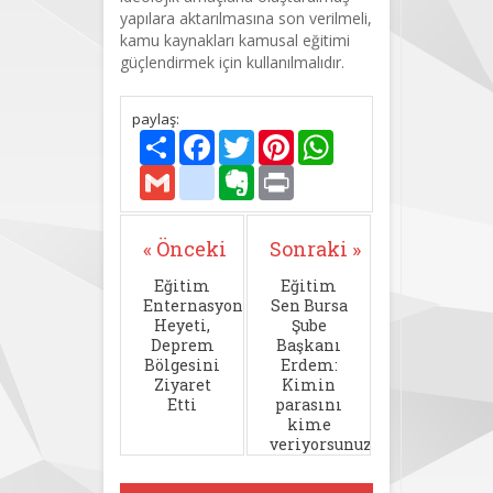
yapılara aktarılmasına son verilmeli,
kamu kaynakları kamusal eğitimi
güçlendirmek için kullanılmalıdır.
paylaş:
Paylaş
Facebook
Twitter
Pinterest
WhatsApp
Gmail
delicious
Evernote
Print
« Önceki
Sonraki »
Eğitim
Eğitim
Enternasyonali
Sen Bursa
Heyeti,
Şube
Deprem
Başkanı
Bölgesini
Erdem:
Ziyaret
Kimin
Etti
parasını
kime
veriyorsunuz?