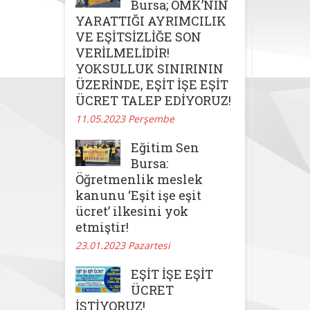
Bursa; ÖMK’NİN
YARATTIĞI AYRIMCILIK
VE EŞİTSİZLİĞE SON
VERİLMELİDİR!
YOKSULLUK SINIRININ
ÜZERİNDE, EŞİT İŞE EŞİT
ÜCRET TALEP EDİYORUZ!
11.05.2023 Perşembe
Eğitim Sen
Bursa:
Öğretmenlik meslek
kanunu ‘Eşit işe eşit
ücret’ ilkesini yok
etmiştir!
23.01.2023 Pazartesi
EŞİT İŞE EŞİT
ÜCRET
İSTİYORUZ!