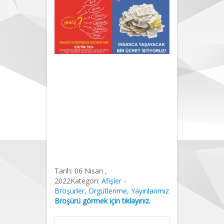
Geçinemiyoruz!
İnsanca
Yaşayacak
Ücret
İstiyoruz! /
Broşür
Tarih:
06 Nisan ,
2022
Kategori:
Afişler -
Broşürler
,
Örgütlenme
,
Yayınlarımız
Broşürü görmek için tıklayınız.