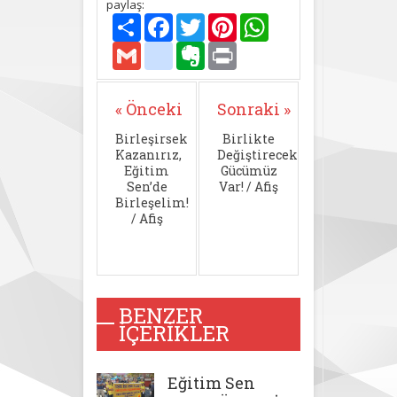
paylaş:
Paylaş
Facebook
Twitter
Pinterest
WhatsApp
Gmail
delicious
Evernote
Print
« Önceki
Sonraki »
Birleşirsek
Birlikte
Kazanırız,
Değiştirecek
Eğitim
Gücümüz
Sen’de
Var! / Afiş
Birleşelim!
/ Afiş
BENZER
İÇERIKLER
Eğitim Sen