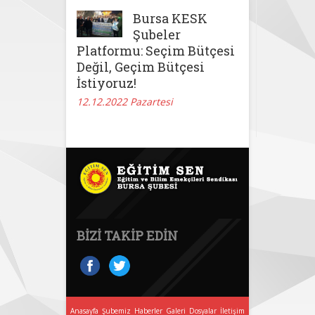
Bursa KESK
Şubeler
Platformu: Seçim Bütçesi
Değil, Geçim Bütçesi
İstiyoruz!
12.12.2022 Pazartesi
BIZI TAKIP EDIN
Anasayfa
Şubemiz
Haberler
Galeri
Dosyalar
İletişim