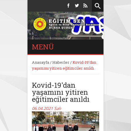
MENÜ
Anasayfa
/
Haberler
/
Kovid-19'dan
yaşamını yitiren eğitimciler anıldı
Kovid-19'dan
yaşamını yitiren
eğitimciler anıldı
06.04.2021 Salı