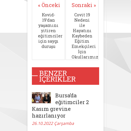
« Önceki
Sonraki »
Kovid-
Covit 19
19’dan
Nedeni
yaşamını
ile
yitiren
Hayatını
eğitimciler
Kaybeden
için saygı
Eğitim
duruşu
Emekçileri
İçin
Okullarımızda
Saygı
Duruşunda
BENZER
Bulunduk
İÇERIKLER
Bursa’da
eğitimciler 2
Kasım grevine
hazırlanıyor
26.10.2022 Çarşamba