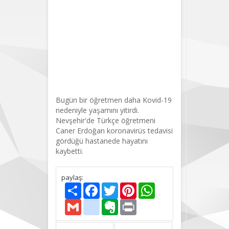
Bugün bir öğretmen daha Kovid-19
nedeniyle yaşamını yitirdi.
Nevşehir'de Türkçe öğretmeni
Caner Erdoğan koronavirüs tedavisi
gördüğü hastanede hayatını
kaybetti.
paylaş:
Paylaş
Facebook
Twitter
Pinterest
WhatsApp
Gmail
delicious
Evernote
Print