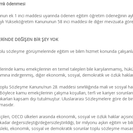
ımlı ödenmesi
n ek 1 inci maddesi uyarında ödenen eğitim öğretim ödeneğinin aylık t
ylı Yükseköğretim Kanununun 58 inci maddesi ile diğer mevzuata gör
İNDE DEĞİŞEN BİR ŞEY YOK
oplu sözleşme görüşmelerinde eğitim ve bilim hizmet konunda çalışan
erinde kamu emekçilerinin en temel talepleri bile karşılanmamış, hüküme
ına indirgenmiş, diğer ekonomik, sosyal, demokratik ve özlük haklarla il
Toplu Sözleşme Kanunu’nun 28. maddesi sınırlılığında mali ve sosyal hak
Böylece kamu emekçilerinin çalışma koşulları, terfi ve kariyer sorunları, 
ıkarları kapsam dışı tutulmuştur. Uluslararası Sözleşmelere göre de bi
asıdır.
ileri, OECD ülkeleri arasında ekonomik, sosyal ve özlük haklar açısın
adar değersizleştiği/değersizleştirildiği, bir milyonu aşkın eğitim ve 
mesleki, ekonomik, sosyal ve demokratik sorunlar toplu sözleşme mas