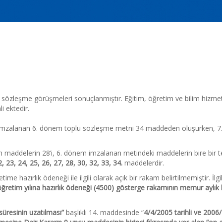
 Bilim Hizmet Kolu 6. ve 7. D
i Karşılaştırması
 sözleşme görüşmeleri sonuçlanmıştır. Eğitim, öğretim ve bilim hizmet
i ektedir.
a imzalanan 6. dönem toplu sözleşme metni 34 maddeden oluşurken, 
addelerin 28’i, 6. dönem imzalanan metindeki maddelerin bire bir te
22, 23, 24, 25, 26, 27, 28, 30, 32, 33, 34.
maddelerdir.
 hazırlık ödeneği ile ilgili olarak açık bir rakam belirtilmemiştir. İl
etim yılına hazırlık ödeneği (4500) gösterge rakamının memur aylık k
süresinin uzatılması”
başlıklı 14. maddesinde “
4/4/2005 tarihli ve 2006/