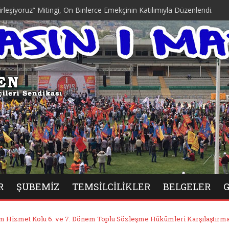
Mitingi, On Binlerce Emekçinin Katılımıyla Düzenlendi.
R
ŞUBEMIZ
TEMSILCILIKLER
BELGELER
im Hizmet Kolu 6. ve 7. Dönem Toplu Sözleşme Hükümleri Karşılaştırma