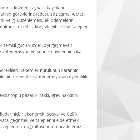
omik krizden kaynaklı kayıpların
arının görevlerine iadesi, sözleşmeli-ücretli
adil vergi düzenlemesi, ek ödemelerin
ilmesi, ücretsiz kreş vb. gibi temel talepler
eki temsil gücü yüzde 50’yi geçmeyen
konfederasyon ve sendika üyelerinin çıkar
Görevlileri Hakemler Kurulunun kararının
e birlikte yetkili konfederasyonun eylemlilik
vsiz toplu pazarlık hakkı, grev hakkının
 kadar hiçbir ekonomik, sosyal ve özlük
hayata geçirmek ve taleplerini elde etmek
 taleplerimiz doğrultusunda mücadelemiz