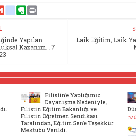
atsApp
Gmail
delicious
Evernote
Print
i
S
iğinde Yapılan
Laik Eğitim, Laik Ya
ukuksal Kazanım… 7
23
Filistin’e Yaptığımız
Dayanışma Nedeniyle,
dı.
Filistin Eğitim Bakanlığı ve
Dü
Filistin Öğretmen Sendikası
10.
Tarafından, Eğitim Sen’e Teşekkür
Mektubu Verildi.