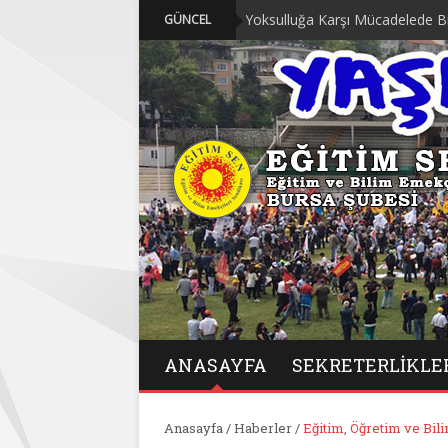
“Geçinemiyoruz, Yoksulluğa Karşı Mücadelede Birleşiyoruz” 
GÜNCEL
ANASAYFA
SEKRETERLIKLE
Anasayfa
/
Haberler
/
Eğitim, Öğretim ve Bil