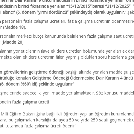
ine Dair Kararın 9 uncu maddesinin birinci fıkrasında yer alan “on altı
ddesinin birinci fıkrasında yer alan “15/12/2015”ibaresi “31/12/2025”, “o
rmi altıncı” (6. dönem “yirmi dördüncü” şeklindeydi) olarak uygulanır.
” şe
n personelin fazla çalışma ücretleri, fazla çalışma ücretinin ödenmesin
r (
Madde 18
).
sonelin merkezi bütçe kanununda belirlenen fazla çalışma saat ücretini
 (
Madde 20
).
ının yöneticilerinin ilave ek ders ücretleri bölümünde yer alan ek ders
te olan ek ders ücretinin fiilen yapmış oldukları soru hazırlama görev
 görevlilerinin geliştirme ödeneği
başlığı altında yer alan madde şu şeki
yürürlüğe konulan Geliştirme Ödeneği Ödenmesine Dair Kararın 4 üncü 
 (6. dönem %60’ı idi) şeklinde uygulanır”
melerinde sadece iki yeni madde yer almaktadır. Söz konusu maddele
nelin fazla çalışma ücreti
Milli Eğitim Bakanlığı’na bağlı ikili öğretim yapılan öğretim kurumlar
anlara, bu çalışmaları karşılığında ayda 50 ve yılda 250 saati geçmemek
atı tutarında fazla çalışma ücreti ödenir”