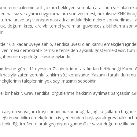
u emekçilerinin acil çözüm bekleyen sorunları arasında yer alan ekon
çelişen haksız ve ayrımcı uygulamalara son verilmesi, hukuksuz KHK ihraçl
urmaları ve arşiv araştırması adı altındaki fişlemelere son verilmesi, 
cuk, doğum, kreş, kira vb. temel yardımlar, güvencesiz istihdama son ver
r.
de 16’sı kadar üyeye sahip, sendika üyesi olan kamu emekçileri içind
verilmesi demokratik temsile temelden aykırılık göstermektedir, tüm 
ütlenme özgürlüğü ilkesine aykırıdır.
desine göre, 11 üyesinin 7’sinin iktidar tarafından belirlendiği Kamu 
olmasıyla zaten zorunlu tahkim söz konusudur. Yasanın taraflı durumu il
ekçilerinin taleplerinin yok sayılmasının sebebidir.
l bir haktır. Grev sendikal örgütlenme hakkının ayrılmaz parçasıdır. Gre
n çalışma ve yaşam koşullarının bu kadar ağırlaştığı koşullarda bugüne
m eğitim ve bilim emekçilerinin iş yerlerinden başlayarak grev hakkını 
ektedir. Eğitim Sen olarak geçmişten günümüze savunduğumuz ilke ve