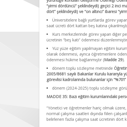
yürürlüğe konulan Geliştirme Ödeneği Ödenmes
“yirmi dördüncü” şeklindeydi) geçici 2 inci ma
dört” şeklindeydi) ve “on altıncı” ibaresi “yi
Üniversitelere bağlı yurtlarda görev yapa
saat ücreti dört kattan beş katına çıkarılmıştı
Kurs merkezlerinde görev yapan diğer per
ücretinin “beş katı” ödenmesi düzenlenmiştir
Yüz yüze eğitim yapılmayan eğitim kurumlar
olarak ödenmesi, ayrıca öğretmenlere ödenmek
ödenmesi hükme bağlanmıştır (
Madde 29
).
dönem toplu sözleşme metninde
Öğretim
2005/8681 sayılı Bakanlar Kurulu kararıyla 
görevlisi kadrolarında bulunanlar için “%70’i”
dönem (2024-2025) toplu sözleşme görüş
MADDE 35:
Bazı eğitim kurumlarındaki perso
“Yönetici ve öğretmenler hariç olmak üzere, 
normal çalışma saatleri dışında fiilen çalış
belirlenen fazla çalışma saat ücretinin dört k