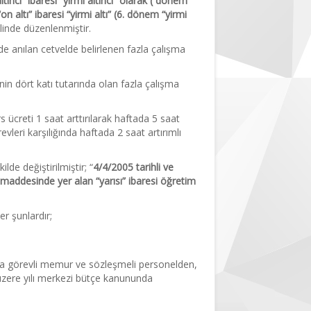
ncı” ibaresi “yirmi altıncı” olarak ( dönem
n altı” ibaresi “yirmi altı” (6. dönem “yirmi
klinde düzenlenmiştir.
de anılan cetvelde belirlenen fazla çalışma
n dört katı tutarında olan fazla çalışma
 ücreti 1 saat arttırılarak haftada 5 saat
leri karşılığında haftada 2 saat artırımlı
lde değiştirilmiştir; “
4/4/2005 tarihli ve
maddesinde yer alan “yarısı” ibaresi öğretim
r şunlardır;
ında görevli memur ve sözleşmeli personelden,
 üzere yılı merkezi bütçe kanununda