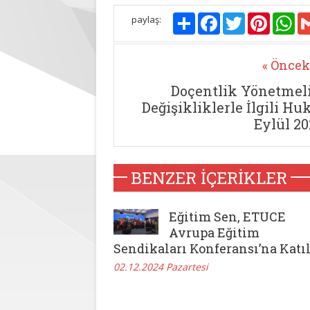
Paylaş
Facebook
Twitter
Pinterest
Wh
paylaş:
« Öncek
Doçentlik Yönetmel
Değişikliklerle İlgili H
Eylül 20
BENZER İÇERIKLER
Eğitim Sen, ETUCE
Avrupa Eğitim
Sendikaları Konferansı’na Katıl
02.12.2024 Pazartesi