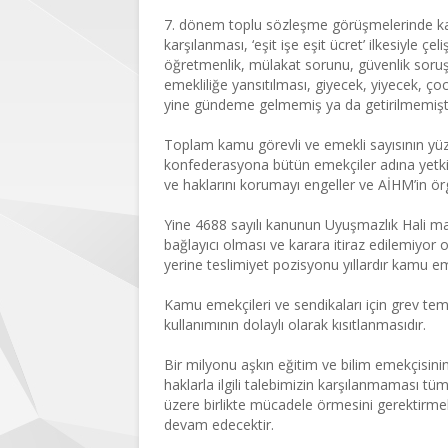
7. dönem toplu sözleşme görüşmelerinde kam
karşılanması, ‘eşit işe eşit ücret’ ilkesiyle 
öğretmenlik, mülakat sorunu, güvenlik soruşt
emekliliğe yansıtılması, giyecek, yiyecek, ço
yine gündeme gelmemiş ya da getirilmemişti
Toplam kamu görevli ve emekli sayısının yüz
konfederasyona bütün emekçiler adına yetki 
ve haklarını korumayı engeller ve AİHM’in örg
Yine 4688 sayılı kanunun Uyuşmazlık Hali mad
bağlayıcı olması ve karara itiraz edilemiyor 
yerine teslimiyet pozisyonu yıllardır kamu em
Kamu emekçileri ve sendikaları için grev teme
kullanımının dolaylı olarak kısıtlanmasıdır.
Bir milyonu aşkın eğitim ve bilim emekçisini
haklarla ilgili talebimizin karşılanmaması tü
üzere birlikte mücadele örmesini gerektirm
devam edecektir.