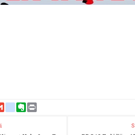
atsApp
Gmail
delicious
Evernote
Print
i
S