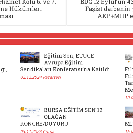
Hizmet Kolu 6. ve 7.
BDG 12 Eylül’ün 43
şme Hükümleri
Faşist darbenin 
rması
AKP+MHP el
Eğitim Sen, ETUCE
Avrupa Eğitim
gi,
Sendikaları Konferansı’na Katıldı.
Fil
Fi
02.12.2024 Pazartesi
Tar
Me
10.
BURSA EĞİTİM SEN 12.
OLAĞAN
KONGRE/DUYURU
Mi
03.11.2023 Cuma
16.