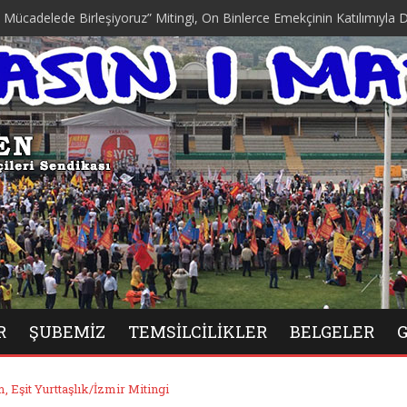
ede Birleşiyoruz” Mitingi, On Binlerce Emekçinin Katılımıyla Düzenlen
R
ŞUBEMIZ
TEMSILCILIKLER
BELGELER
, Eşit Yurttaşlık/İzmir Mitingi