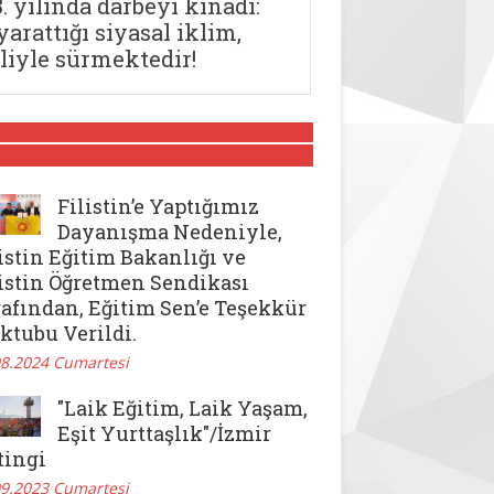
. yılında darbeyi kınadı:
yarattığı siyasal iklim,
iyle sürmektedir!
Filistin’e Yaptığımız
Dayanışma Nedeniyle,
istin Eğitim Bakanlığı ve
listin Öğretmen Sendikası
afından, Eğitim Sen’e Teşekkür
ktubu Verildi.
08.2024 Cumartesi
"Laik Eğitim, Laik Yaşam,
Eşit Yurttaşlık"/İzmir
tingi
09.2023 Cumartesi