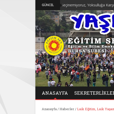
“Geçinemiyoruz, Yoksulluğa Karşı Mücadel
GÜNCEL
ANASAYFA
SEKRETERLIKLE
Anasayfa
/
Haberler
/
Laik Eğitim, Laik Yaşam