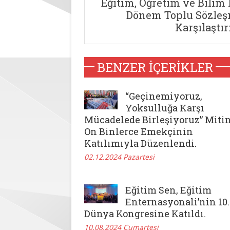
Eğitim, Öğretim ve Bilim 
Dönem Toplu Sözle
Karşılaştı
BENZER İÇERIKLER
“Geçinemiyoruz,
Yoksulluğa Karşı
Mücadelede Birleşiyoruz” Mitin
On Binlerce Emekçinin
Katılımıyla Düzenlendi.
02.12.2024 Pazartesi
Eğitim Sen, Eğitim
Enternasyonali’nin 10.
Dünya Kongresine Katıldı.
10.08.2024 Cumartesi