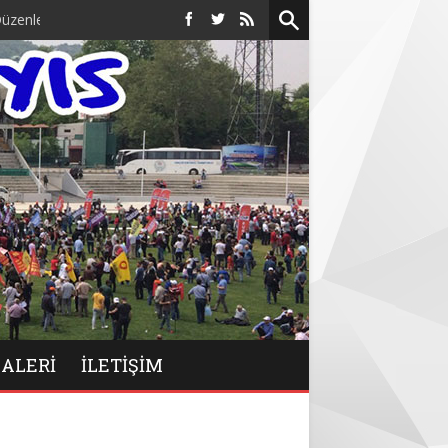
di.
GALERİ
İLETIŞIM