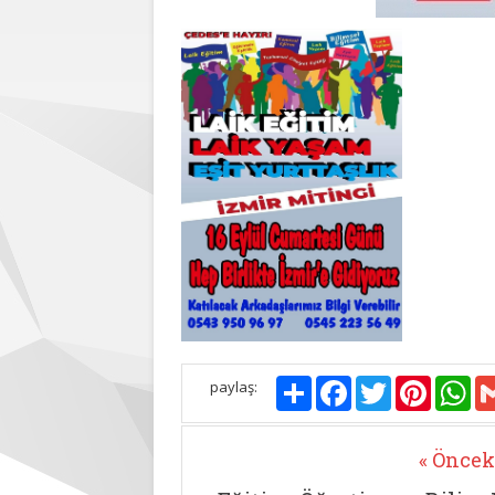
Paylaş
Facebook
Twitter
Pinterest
Wh
paylaş:
« Öncek