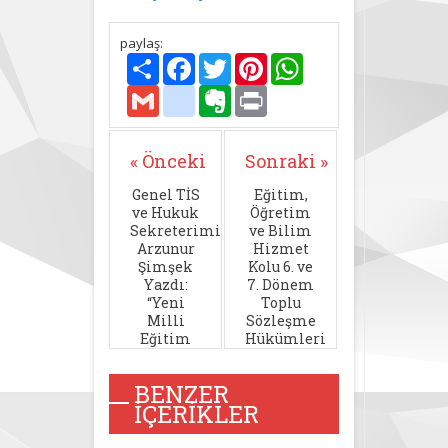
paylaş:
Paylaş
Facebook
Twitter
Pinterest
WhatsApp
Gmail
delicious
Evernote
Print
« Önceki
Sonraki »
Genel TİS
Eğitim,
ve Hukuk
Öğretim
Sekreterimiz
ve Bilim
Arzunur
Hizmet
Şimşek
Kolu 6. ve
Yazdı:
7. Dönem
“Yeni
Toplu
Milli
Sözleşme
Eğitim
Hükümleri
Müfredatıyla
Karşılaştırması
Nereye?”
BENZER
İÇERIKLER