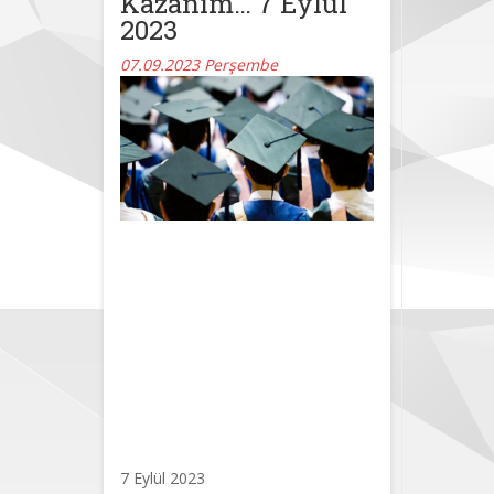
Kazanım… 7 Eylül
2023
07.09.2023 Perşembe
Doçentlik
Yönetmeliğinde
Yapılan
Değişikliklerle
İlgili Hukuksal
Kazanım…
7 Eylül 2023