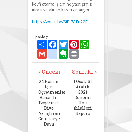
keyfi atama işlemine yaptığımız
itirazı ve alınan kararı anlatıyor.
https://youtu.be/SiPJ7AFn22E
paylaş:
Paylaş
Facebook
Twitter
Pinterest
WhatsApp
Gmail
delicious
Evernote
Print
« Önceki
Sonraki »
24 Kasım
1 Ocak-31
İçin
Aralık
Öğretmenleri
2021
Başarılı-
Dönemi
Başarısız
Hak
Diye
İhlalleri
Ayrıştıran
Raporu
Genelgeye
Dava
Açtık