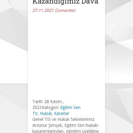
Kazandığımız Dava
27.11.2021 Cumartesi
Hukuki
Kazanımlarımız:
Öğretim
Üyeliğine
Keyfi Atama
İşlemine Karşı
Kazandığımız
Dava
Tarih:
28 Kasım ,
2021
Kategori:
Eğitim Sen
TV
,
Hukuk
,
Kararlar
Genel TİS ve Hukuk Sekreterimiz
Arzunur Şimşek, Eğitim Sen hukuki
kazanımlarından, öğretim üyeliğine