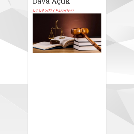
Dava Açtık
04.09.2023 Pazartesi
MEB’in
Haftalık Ders
Çizelgesi
Kararlarına
Karşı
Danıştay’a
Yürütme
Durdurma