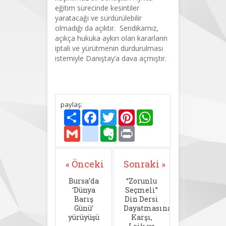
eğitim sürecinde kesintiler
yaratacağı ve sürdürülebilir
olmadığı da açıktır. Sendikamız,
açıkça hukuka aykırı olan kararların
iptali ve yürütmenin durdurulması
istemiyle Danıştay’a dava açmıştır.
paylaş:
Paylaş
Facebook
Twitter
Pinterest
WhatsApp
Gmail
delicious
Evernote
Print
« Önceki
Sonraki »
Bursa’da
“Zorunlu
‘Dünya
Seçmeli”
Barış
Din Dersi
Günü’
Dayatmasına
yürüyüşü
Karşı,