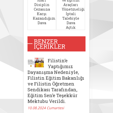
İdari
ve Eğitim
Disiplin
Araçları
Cezasına
Yönetmeliği’nin
Karşı
İptali
Kazandığımız
Talebiyle
Dava
Dava
Açtık
BENZER
İÇERIKLER
Filistin’e
Yaptığımız
Dayanışma Nedeniyle,
Filistin Eğitim Bakanlığı
ve Filistin Öğretmen
Sendikası Tarafından,
Eğitim Sen’e Teşekkür
Mektubu Verildi.
10.08.2024 Cumartesi