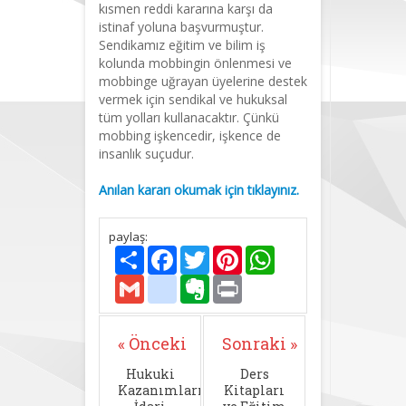
kısmen reddi kararına karşı da
istinaf yoluna başvurmuştur.
Sendikamız eğitim ve bilim iş
kolunda mobbingin önlenmesi ve
mobbinge uğrayan üyelerine destek
vermek için sendikal ve hukuksal
tüm yolları kullanacaktır. Çünkü
mobbing işkencedir, işkence de
insanlık suçudur.
Anılan kararı okumak için tıklayınız.
paylaş:
Paylaş
Facebook
Twitter
Pinterest
WhatsApp
Gmail
delicious
Evernote
Print
« Önceki
Sonraki »
Hukuki
Ders
Kazanımlarımız:
Kitapları