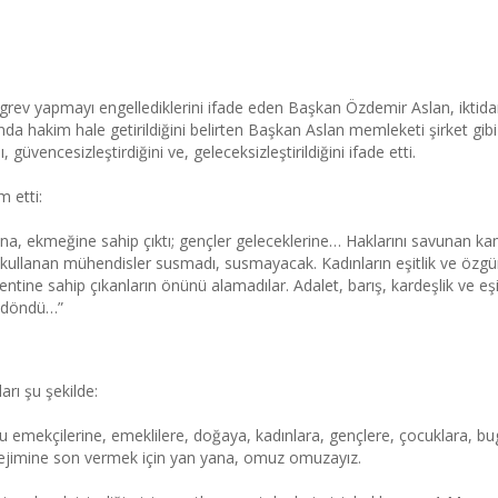
ayı, sendikalı olmayı, grev yapm
yla övündüler.
grev yapmayı engellediklerini ifade eden Başkan Özdemir Aslan, iktid
da hakim hale getirildiğini belirten Başkan Aslan memleketi şirket gi
, güvencesizleştirdiğini ve, geleceksizleştirildiğini ifade etti.
 etti:
şına, ekmeğine sahip çıktı; gençler geleceklerine… Haklarını savunan k
için kullanan mühendisler susmadı, susmayacak. Kadınların eşitlik ve özgü
entine sahip çıkanların önünü alamadılar. Adalet, barış, kardeşlik ve eş
n döndü…”
r anındayız
arı şu şekilde:
amu emekçilerine, emeklilere, doğaya, kadınlara, gençlere, çocuklara,
k rejimine son vermek için yan yana, omuz omuzayız.