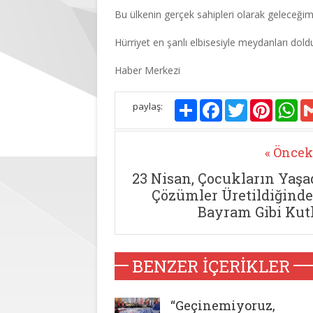
Bu ülkenin gerçek sahipleri olarak geleceğim
Hürriyet en şanlı elbisesiyle meydanları dol
Haber Merkezi
Paylaş
Facebook
Twitter
Pinterest
Wh
paylaş:
« Öncek
23 Nisan, Çocukların Yaşad
Çözümler Üretildiğind
Bayram Gibi Kutl
BENZER İÇERIKLER
“Geçinemiyoruz,