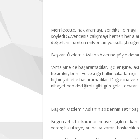
Memlekette, hak aram
üstelik bu yaptıkları
Memlekette, hak aramayı, sendikalı olmayı, 
söyledi.Güvencesiz çalışmayı hemen her alan
değerlerini üreten milyonları yoksullaştırdığını
Başkan Özdemir Aslan sözlerine şöyle devam
“Ama yine de başaramadılar. İşçiler işine, a
hekimler, bilimi ve tekniği halkın çıkarları 
hiçbir şiddetle bastıramadılar. Doğasına ve k
nihayet hep dediğimiz gibi gün geldi, devra
Bugün artık bir kara
Başkan Özdemir Aslan’ın sözlerinin satır başl
Bugün artık bir karar anındayız. İşçilere, k
veren; bu ülkeye, bu halka zararlı başkanlı