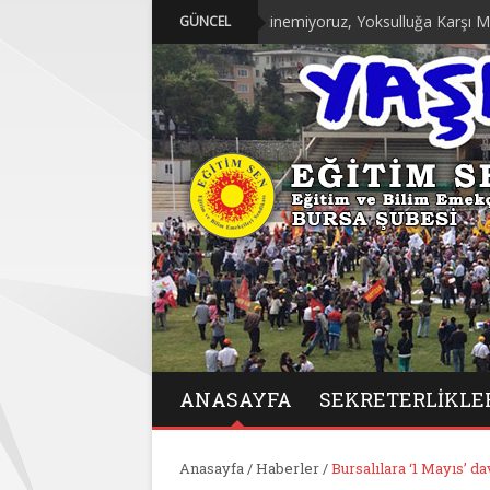
“Geçinemiyoruz, Yoksulluğa Karşı Mücadelede Bi
GÜNCEL
ANASAYFA
SEKRETERLIKLE
Anasayfa
/
Haberler
/
Bursalılara ‘1 Mayıs’ d