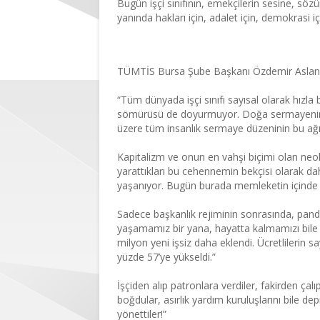
Bugün işçi sınıfının, emekçilerin sesine, 
yanında hakları için, adalet için, demokrasi i
Fakirden çalıp zengi
TÜMTİS Bursa Şube Başkanı Özdemir Aslan 
“Tüm dünyada işçi sınıfı sayısal olarak hızla
sömürüsü de doyurmuyor. Doğa sermayenin sın
üzere tüm insanlık sermaye düzeninin bu ağır
Kapitalizm ve onun en vahşi biçimi olan neol
yarattıkları bu cehennemin bekçisi olarak dah
yaşanıyor. Bugün burada memleketin içinde b
Sadece başkanlık rejiminin sonrasında, pand
yaşamamız bir yana, hayatta kalmamızı bile s
milyon yeni işsiz daha eklendi. Ücretlilerin 
yüzde 57’ye yükseldi.”
İşçiden alıp patronlara verdiler, fakirden çal
boğdular, asırlık yardım kuruluşlarını bile de
yönettiler!”