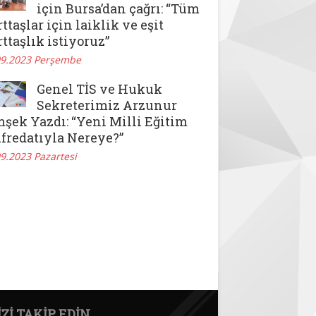
için Bursa’dan çağrı: “Tüm
ttaşlar için laiklik ve eşit
ttaşlık istiyoruz”
09.2023 Perşembe
Genel TİS ve Hukuk
Sekreterimiz Arzunur
şek Yazdı: “Yeni Milli Eğitim
fredatıyla Nereye?”
9.2023 Pazartesi
IZI TAKIP EDIN