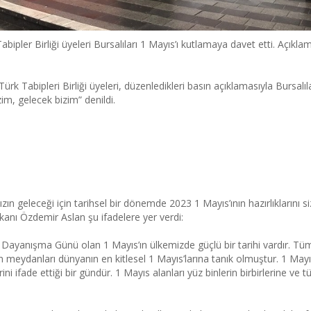
r Birliği üyeleri Bursalıları 1 Mayıs’ı kutlamaya davet etti. Açıklam
abipleri Birliği üyeleri, düzenledikleri basın açıklamasıyla Bursalıla
zim, gelecek bizim” denildi.
ği için tarihsel bir dönem
ızın geleceği için tarihsel bir dönemde 2023 1 Mayıs’ının hazırlıklarını s
nı Özdemir Aslan şu ifadelere yer verdi:
 ve Dayanışma Günü olan 1 Mayıs’ın ülkemizde güçlü bir tarihi vardır. T
eydanları dünyanın en kitlesel 1 Mayıs’larına tanık olmuştur. 1 Mayıs,
erini ifade ettiği bir gündür. 1 Mayıs alanları yüz binlerin birbirlerine v