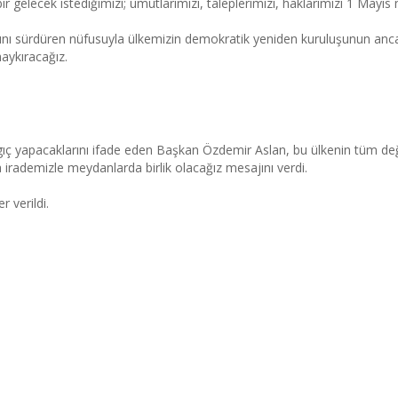
bir gelecek istediğimizi; umutlarımızı, taleplerimizi, haklarımızı 1 May
ını sürdüren nüfusuyla ülkemizin demokratik yeniden kuruluşunun ancak 
ykıracağız.
u ülkenin gerçek sahipleri olarak
gıç yapacaklarını ifade eden Başkan Özdemir Aslan, bu ülkenin tüm değer 
irademizle meydanlarda birlik olacağız mesajını verdi.
 verildi.