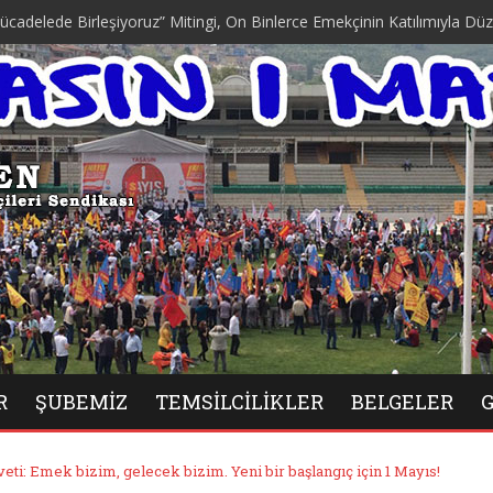
rleşiyoruz” Mitingi, On Binlerce Emekçinin Katılımıyla Düzenlendi.
R
ŞUBEMIZ
TEMSILCILIKLER
BELGELER
aveti: Emek bizim, gelecek bizim. Yeni bir başlangıç için 1 Mayıs!