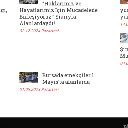
“Haklarımız ve
gi,
Hayatlarımız İçin Mücadelede
yur
Birleşiyoruz!” Şiarıyla
yur
Alanlardaydı!
14.
02.12.2024 Pazartesi
Şim
Mü
04.0
Bursa’da emekçiler 1
Mayıs’ta alanlarda
01.05.2023 Pazartesi
B