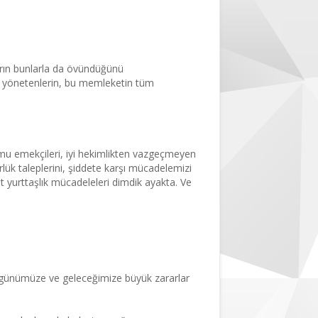
ayı engellediler,
arın bunlarla da övündüğünü
bi yönetenlerin, bu memleketin tüm
amu emekçileri, iyi hekimlikten vazgeçmeyen
rlük taleplerini, şiddete karşı mücadelemizi
it yurttaşlık mücadeleleri dimdik ayakta. Ve
 bugünümüze ve geleceğimize büyük zararlar