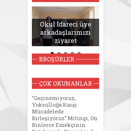
LENME
Genel B
ARI/KADIN
Nejla 
Rİ SİMGE
Okul İdareci üye
Örgütlen
M İLE
arkadaşlarımızı
Geziler
İKTE
ziyaret
mar
BROŞÜRLER
ÇOK OKUNANLAR
“Geçinemiyoruz,
Yoksulluğa Karşı
Mücadelede
Birleşiyoruz” Mitingi, On
Binlerce Emekçinin