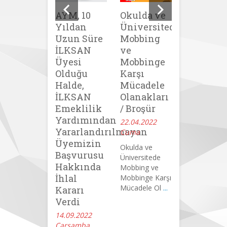
AYM, 10
Okulda ve
Hukuki
Yıldan
Üniversitede
Kazanıml
Uzun Süre
Mobbing
Hak
İLKSAN
ve
Edilmiş
Üyesi
Mobbinge
Unvana
Olduğu
Karşı
Atanma
Halde,
Mücadele
Kazanım
İLKSAN
Olanakları
04.04.2022
Emeklilik
/ Broşür
Pazartesi
Yardımından
22.04.2022
Hukuki
Yararlandırılmayan
Cuma
Kazanımlarım
Üyemizin
Hak Edilmiş
Okulda ve
Başvurusu
Unvana
Üniversitede
Atanma Kaz
Hakkında
Mobbing ve
...
İhlal
Mobbinge Karşı
Mücadele Ol
...
Kararı
Verdi
14.09.2022
Çarşamba